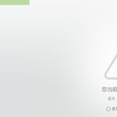
js33333金沙线路检测(
提示
首